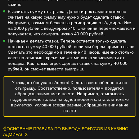
казино;
Высчитать сумму отыгрыша. Далее игрок самостоятельно
считает на какую сумму ему нужно будет сделать ставок.
Например, возьмем бездеп за регистрацию от Адмирал Икс
на 1000 рублей с вейджером х40. Значения перемножаются и
получается, что отыграть нужно 40 000 рублей;
Начинаем делать ставки. Теперь остается только сделать
ставок на сумму 40 000 рублей, если мы берем пример выше.
Сделать это необходимо в течение 48 часов, именно столько
дают на отыгрыш, время может менять в зависимости от
подарка. Как только игрок сделает ставок на сумму 40 000
рублей, он сможет вывести выигрыш.
У каждого бонуса от Admiral X есть свои особенности по
отыгрышу. Соответственно, пользователям придется
обращать внимание и на это. Например, отыгрывать
подарок можно только на одной модели слота или только
в рулетках, условия всегда разные, обращайте внимание
на это
☝️ОСНОВНЫЕ ПРАВИЛА ПО ВЫВОДУ БОНУСОВ ИЗ КАЗИНО
АДМИРАЛ Х