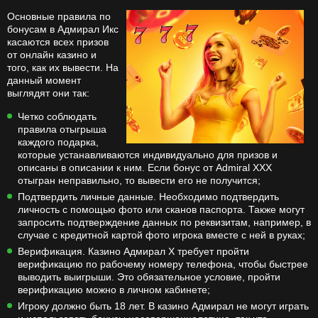
Основные правила по
бонусам в Адмирал Икс
касаются всех призов
от онлайн казино и
того, как их вывести. На
данный момент
выглядят они так:
Четко соблюдать
правила отыгрыша
каждого подарка,
которые устанавливаются индивидуально для призов и
описаны в описании к ним. Если бонус от Admiral XXX
отыгран неправильно, то вывести его не получится;
Подтвердить личные данные. Необходимо подтвердить
личность с помощью фото или сканов паспорта. Также могут
запросить подтверждение данных по реквизитам, например, в
случае с кредитной картой фото игрока вместе с ней в руках;
Верификация. Казино Адмирал Х требует пройти
верификацию по рабочему номеру телефона, чтобы быстрее
выводить выигрыши. Это обязательное условие, пройти
верификацию можно в личном кабинете;
Игроку должно быть 18 лет. В казино Адмирал не могут играть