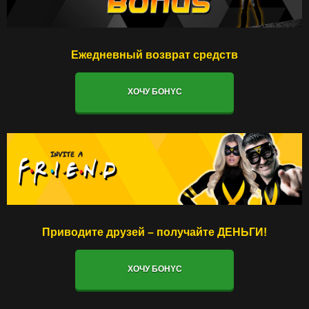
Ежедневный возврат средств
ХОЧУ БOНYC
Приводите друзей – получайте ДЕНЬГИ!
ХОЧУ БOНYC