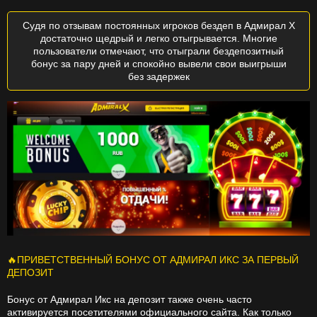
Судя по отзывам постоянных игроков бездеп в Адмирал Х
достаточно щедрый и легко отыгрывается. Многие
пользователи отмечают, что отыграли бездепозитный
бонус за пару дней и спокойно вывели свои выигрыши
без задержек
🔥ПРИВЕТСТВЕННЫЙ БОНУС ОТ АДМИРАЛ ИКС ЗА ПЕРВЫЙ
ДЕПОЗИТ
Бонус от Адмирал Икс на депозит также очень часто
активируется посетителями официального сайта. Как только