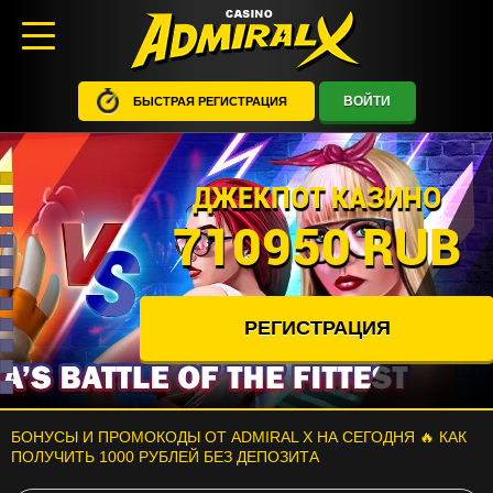
ВОЙТИ
БЫСТРАЯ РЕГИСТРАЦИЯ
1
ДЖEКПOТ КAЗИНO
2
3
710950
RUB
4
5
6
7
РЕГИСТРАЦИЯ
8
9
10
11
БОНУСЫ И ПРОМОКОДЫ ОТ ADMIRAL X НА СЕГОДНЯ 🔥 КАК
ПОЛУЧИТЬ 1000 РУБЛЕЙ БЕЗ ДЕПОЗИТА