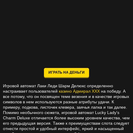
ИГРАТЬ НА ДЕНЬГИ
Игровой автомат Лаки Леди Шарм Делюкс определенно
настраивает пользователей
казино Адмирал ХХХ
на победу. А
все потому, что он посвящен теме везения и в качестве игровых
символов в нем используются разные атрибуты удачи. К
примеру, подкова, листочек клевера, заячья лапка и так далее.
Помимо необычного сюжета, игровой автомат Lucky Lady's
Charm Deluxe отличается более высоким уровнем качества, чем
его предыдущая версия. Также к преимуществам слота следует
отнести простой и удобный интерфейс, яркий и насыщенный