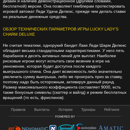
дизайн и наличие демонстрационной (другими словами,
бесплатной) версии. Она позволяет гемблерам протестировать
игровой автомат Леди Удача Делюкс, прежде чем делать ставки
на реальные денежные средства.
ОБЗОР ТЕХНИЧЕСКИХ ПАРАМЕТРОВ ИГРЫ LUCKY LADY'S
CHARM DELUXE
Не считая тематики, однорукий бандит Лаки Леди Шарм Делюкс
обладает весьма стандартными характеристиками. У него пять
барабанов и десять активных линий для выплат. Наиболее
рисковые игроки могут испытать свое везение в игре на
умножение, которая будет доступна после каждого
выигрышного спина. Она дает возможность либо значительно
увеличить сумму выигрыша, либо же проиграть приз за ставку,
поэтому надо быть осторожным, активируя данный раунд.
Размер максимального коэффициента составляет 9000, есть
также бонусные символы (скаттер и вайлд) и режим бесплатных
вращений (то есть, фриспинов).
Правила
Выплаты
Лотереи
Турниры
Рейтинги
POWERED BY